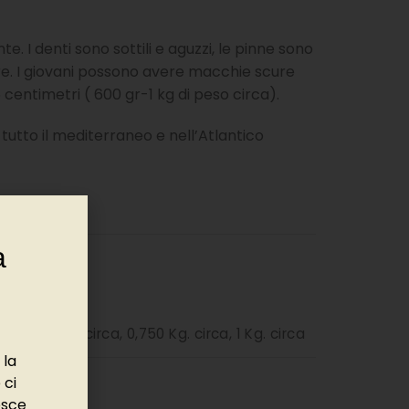
 I denti sono sottili e aguzzi, le pinne sono
ntre. I giovani possono avere macchie scure
 centimetri ( 600 gr-1 kg di peso circa).
tutto il mediterraneo e nell’Atlantico
a
ca
,
0,500 Kg. circa
,
0,750 Kg. circa
,
1 Kg. circa
 la
 ci
esce