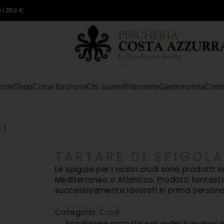
 i 250 €
ome
Shop
Come funziona
Chi siamo
Ristorante
Gastronomia
Conta
TARTARE DI SPIGOL
Le spigole per i nostri crudi sono prodotti
Mediterraneo o Atlantico. Prodotti fantastic
successivamente lavorati in prima persona 
Crudi
Categoria:
Spedizione gratuita per ordini superiori 