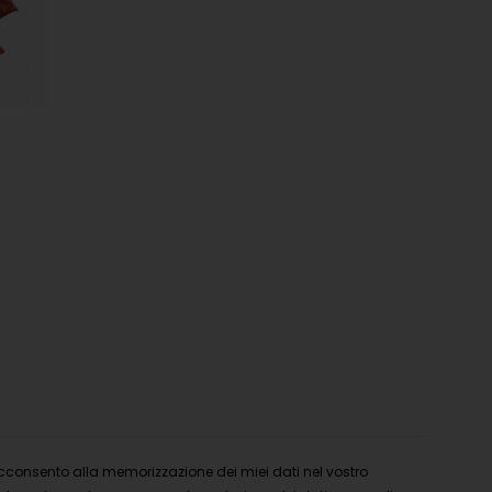
Salmone ab
Crudi
11,25
€
-
45
cconsento alla memorizzazione dei miei dati nel vostro