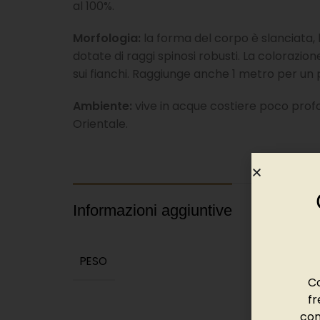
al 100%.
Morfologia:
la forma del corpo è slanciata, 
dotate di raggi spinosi robusti. La colorazio
sui fianchi. Raggiunge anche 1 metro per un p
Ambiente:
vive in acque costiere poco profon
Orientale.
Informazioni aggiuntive
PESO
Co
fr
con