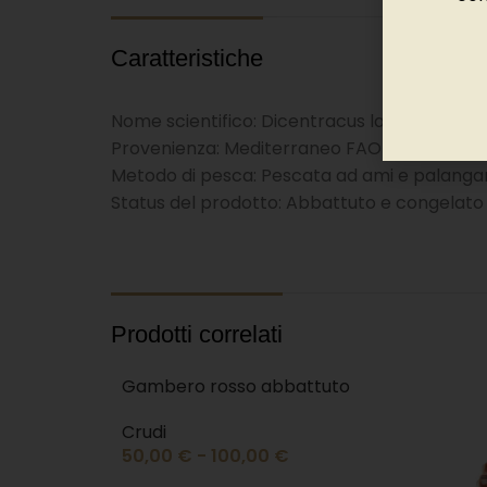
Caratteristiche
Nome scientifico: Dicentracus labrax
Provenienza: Mediterraneo FAO 37 e Atlant
Metodo di pesca: Pescata ad ami e palangar
Status del prodotto: Abbattuto e congelato
Prodotti correlati
Gambero rosso abbattuto
Crudi
50,00
€
-
100,00
€