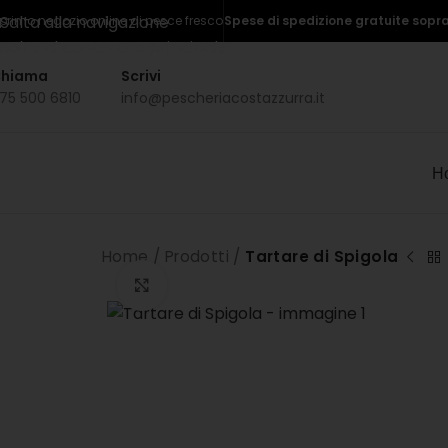
Salta alla navigazione
l primo negozio online di pesce fresco
Spese di spedizione gratuite sopra
Salta al contenuto principale
hiama
Scrivi
75 500 6810
info@pescheriacostazzurra.it
H
Home
/
Prodotti
/
Tartare di Spigola
Clicca per ingrandire