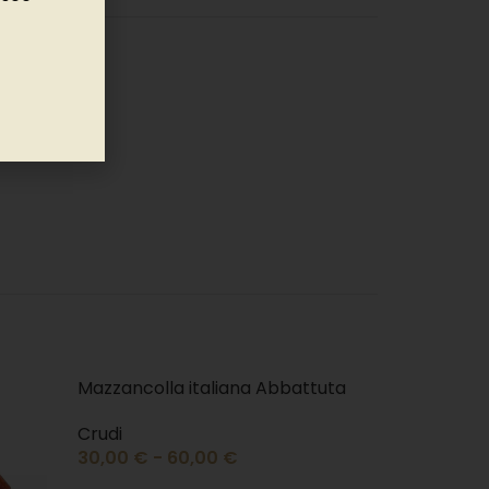
Mazzancolla italiana Abbattuta
Crudi
30,00
€
-
60,00
€