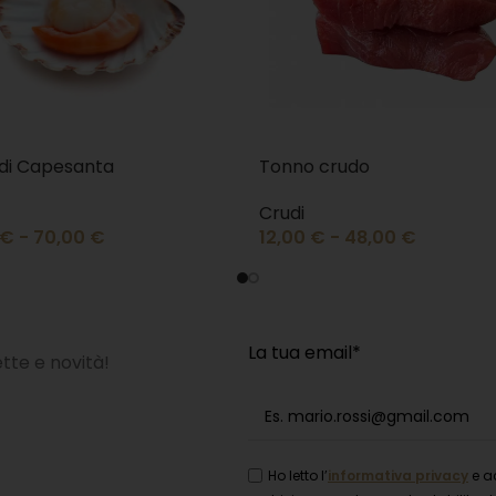
 di Capesanta
Tonno crudo
Crudi
€
-
70,00
€
12,00
€
-
48,00
€
La tua email*
cette e novità!
Ho letto l’
informativa privacy
e a