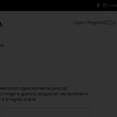
Contat
Login / Registrati
tti
A
 selezionati rigorosamente pescati
i magri e gustosi, acquistati da noi interi e
e a regola d’arte.
a