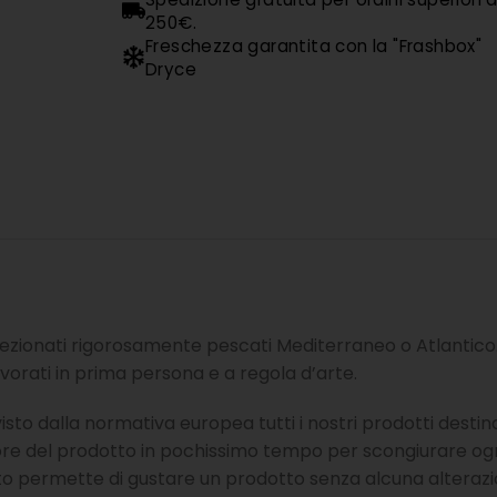
250€.
Freschezza garantita con la "Frashbox"
Dryce
elezionati rigorosamente pescati Mediterraneo o Atlantico. 
vorati in prima persona e a regola d’arte.
sto dalla normativa europea tutti i nostri prodotti dest
ore del prodotto in pochissimo tempo per scongiurare ogn
to permette di gustare un prodotto senza alcuna alterazi