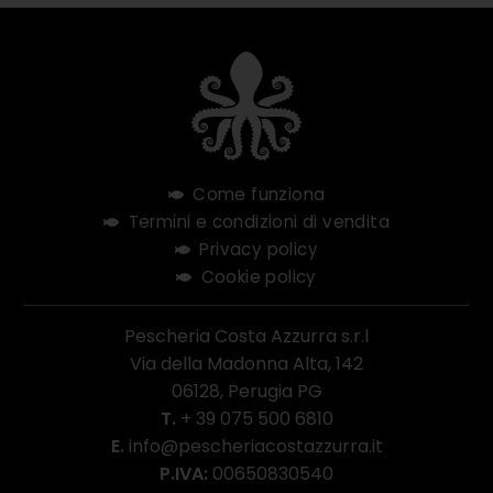
questo
campo.
Come funziona
Termini e condizioni di vendita
Privacy policy
Cookie policy
Pescheria Costa Azzurra s.r.l
Via della Madonna Alta, 142
06128, Perugia PG
T.
+ 39 075 500 6810
E.
info@pescheriacostazzurra.it
P.IVA:
00650830540