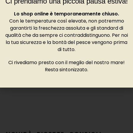
Ci prendiamo una piccola pausa estiva!
perfettamente in grado di rigenerare l’acqua persa.
Lo shop online è temporaneamente chiuso.
Con le temperature così elevate, non potremmo
Prodotti correlati
garantirti la freschezza assoluta e gli standard di
qualità che da sempre ci contraddistinguono. Per noi
Special Ancelin
Perle Blanche Originale
la tua sicurezza e la bontà del pesce vengono prima
di tutto.
Ostriche
Ostriche
54,00
€
48,00
€
Ci rivediamo presto con il meglio del nostro mare!
Resta sintonizzato.
G
O
9