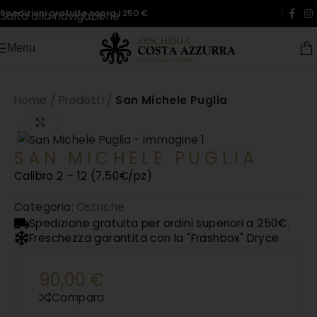
Spedizioni gratuite sopra i 250 €
Salta alla navigazione
Salta al contenuto principale
Menu
Home
/
Prodotti
/
San Michele Puglia
Clicca per ingrandire
SAN MICHELE PUGLIA
Calibro 2 – 12 (7,50€/pz)
Ostriche
Categoria:
Spedizione gratuita per ordini superiori a 250€.
Freschezza garantita con la "Frashbox" Dryce
90,00
€
Compara