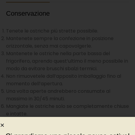
Conservazione
Tenete le ostriche più strette possibile.
Mantenete sempre la confezione in posizione
orizzontale, senza mai capovolgerle.
Mantenete le ostriche nella parte bassa del
frigorifero, aprendo quest’ultimo il meno possibile in
modo da evitare bruschi sbalzi termici.
Non rimuovetele dall’apposito imballaggio fino al
momento dell’apertura.
Una volta aperte andrebbero consumate al
massimo in 30/45 minuti.
Mangiate le ostriche solo se completamente chiuse
e intatte.
Non preoccupatevi se aprendole si perde l’acqua,
se l’ostrica è viva e in salute in mezz’ora è