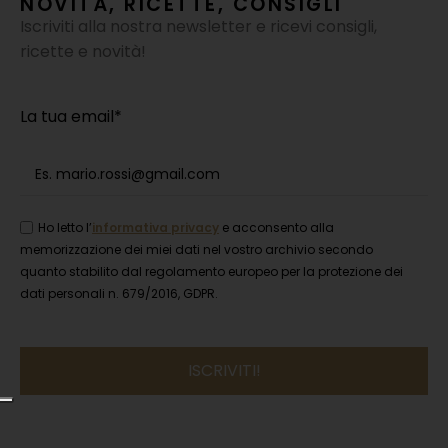
NOVITÀ, RICETTE, CONSIGLI
Iscriviti alla nostra newsletter e ricevi consigli,
ricette e novità!
La tua email*
Ho letto l’
informativa privacy
e acconsento alla
memorizzazione dei miei dati nel vostro archivio secondo
quanto stabilito dal regolamento europeo per la protezione dei
dati personali n. 679/2016, GDPR.
Si
prega
di
lasciare
vuoto