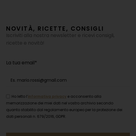
7
NOVITÀ, RICETTE, CONSIGLI
Iscriviti alla nostra newsletter e ricevi consigli,
ricette e novità!
La tua email*
Ho letto l’
informativa privacy
e acconsento alla
memorizzazione dei miei dati nel vostro archivio secondo
quanto stabilito dal regolamento europeo per la protezione dei
dati personali n. 679/2016, GDPR.
Si