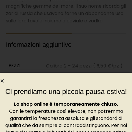
magnifiche gemme del mare. Il suo nome ricorda gli
zar di russia che usavano farne un abbondante uso
sulle loro tavole insieme a caviale e vodka.
Informazioni aggiuntive
PEZZI
Calibro 2 – 24 pezzi ( 6,50 €/pz )
Ci prendiamo una piccola pausa estiva!
Degustazione
Lo shop online è temporaneamente chiuso.
La Speciale Tsarskaya ha le particolarità delle
Con le temperature così elevate, non potremmo
ostriche della zona di Cancale, un gusto iodato che
garantirti la freschezza assoluta e gli standard di
qualità che da sempre ci contraddistinguono. Per noi
persiste in bocca. Come Speciale, la precisione e la