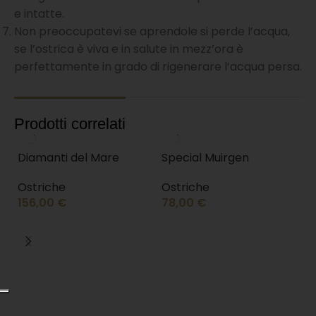
e intatte.
Non preoccupatevi se aprendole si perde l’acqua,
se l’ostrica è viva e in salute in mezz’ora è
perfettamente in grado di rigenerare l’acqua persa.
Prodotti correlati
Diamanti del Mare
Special Muirgen
Ostriche
Ostriche
156,00
€
78,00
€
R
O