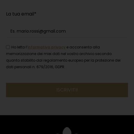
La tua email*
Ho letto l’
informativa privacy
e acconsento alla
memorizzazione dei miei dati nel vostro archivio secondo
quanto stabilito dal regolamento europeo per la protezione dei
dati personali n. 679/2016, GDPR.
Si
prega
di
lasciare
vuoto
questo
campo.