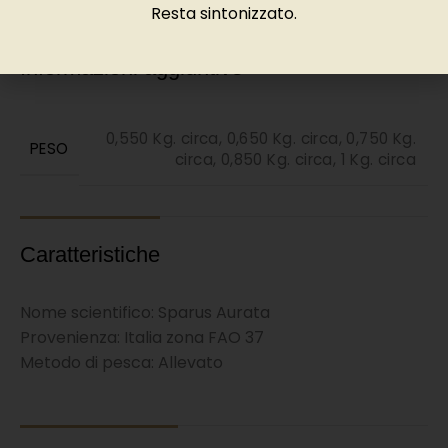
Resta sintonizzato.
Informazioni aggiuntive
0,550 Kg. circa
,
0,650 Kg. circa
,
0,750 Kg.
PESO
circa
,
0,850 Kg. circa
,
1 Kg. circa
Caratteristiche
Nome scientifico: Sparus Aurata
Provenienza: Italia zona FAO 37
Metodo di pesca: Allevato