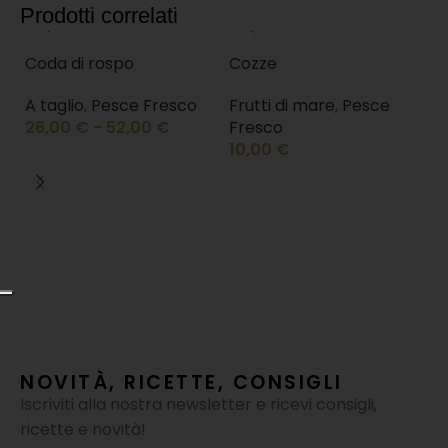
Prodotti correlati
Coda di rospo
Cozze
A taglio
,
Pesce Fresco
Frutti di mare
,
Pesce
26,00
€
-
52,00
€
Fresco
10,00
€
F
F
F
1
NOVITÀ, RICETTE, CONSIGLI
Iscriviti alla nostra newsletter e ricevi consigli,
ricette e novità!