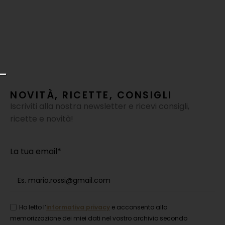
C
F
F
2
NOVITÀ, RICETTE, CONSIGLI
Iscriviti alla nostra newsletter e ricevi consigli,
ricette e novità!
La tua email*
Ho letto l’
informativa privacy
e acconsento alla
memorizzazione dei miei dati nel vostro archivio secondo