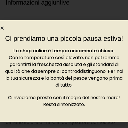
Informazioni aggiuntive
PESO
0,500 Kg. circa
,
1 Kg. circa
Ci prendiamo una piccola pausa estiva!
Degustazione
Lo shop online è temporaneamente chiuso.
Con le temperature così elevate, non potremmo
garantirti la freschezza assoluta e gli standard di
La Seppia Nera ha carni buone e tenere. Ottima
qualità che da sempre ci contraddistinguono. Per noi
bollita nelle insalate di mare, ripiena al forno, alla
la tua sicurezza e la bontà del pesce vengono prima
griglia, in umido con verdure oppure come
di tutto.
ingrediente per sughi e risotti. Il liquido nero viene
utilizzato per la preparazione di primi piatti.
Ci rivediamo presto con il meglio del nostro mare!
Resta sintonizzato.
Non consumare crudo se non previo un
abbattimento termico o un congelamento per
almeno 96 ore a -18°C in congelatore domestico