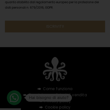
quanto stabilito dal regolamento europeo per la protezione dei
dati personali n. 679/2016, GDPR.
Si
prega
di
lasciare
vuoto
questo
campo.
Come funziona
Termini e condizioni di vendita
Hai bisogno di aiuto?
Privacy policy
Cookie policy