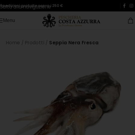
Spedizioni gratuite sopra i 250 €
Salta alla navigazione
Salta al contenuto principale
Menu
Home
/
Prodotti
/
Seppia Nera Fresca