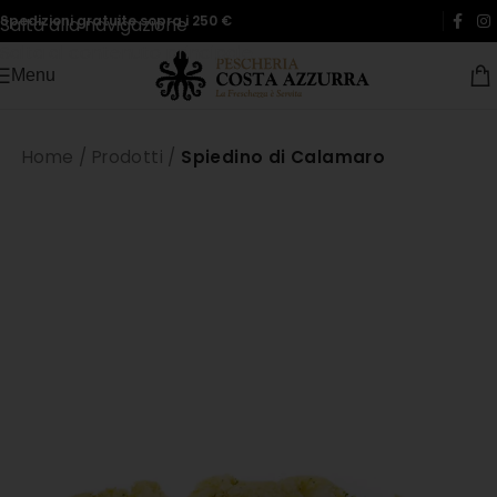
Spedizioni gratuite sopra i 250 €
Salta alla navigazione
Salta al contenuto principale
Menu
Home
/
Prodotti
/
Spiedino di Calamaro