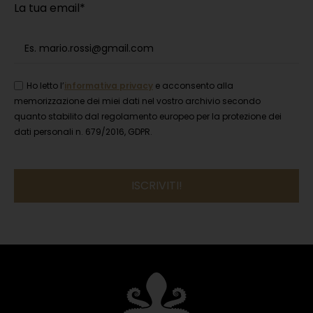
La tua email*
Ho letto l’
informativa privacy
e acconsento alla
memorizzazione dei miei dati nel vostro archivio secondo
quanto stabilito dal regolamento europeo per la protezione dei
dati personali n. 679/2016, GDPR.
Si
prega
di
lasciare
vuoto
questo
campo.