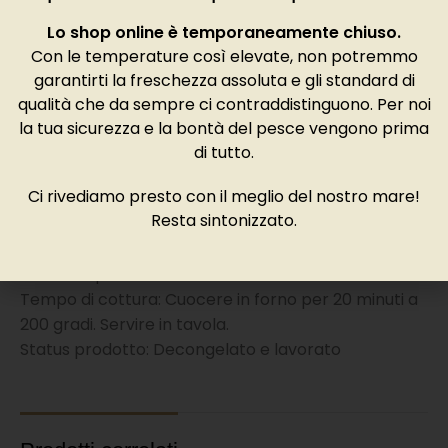
Ambiente: vive nelle zone costiere su fondali
Lo shop online è temporaneamente chiuso.
fangosi. Diffuso nel Mediterraneo e nell’atlantico
Con le temperature così elevate, non potremmo
orientale.
garantirti la freschezza assoluta e gli standard di
NON CONGELARE
qualità che da sempre ci contraddistinguono. Per noi
la tua sicurezza e la bontà del pesce vengono prima
di tutto.
Caratteristiche
Ci rivediamo presto con il meglio del nostro mare!
Resta sintonizzato.
Nome latino: Loligo vulgaris
Provenienza: Atlantico zona Fao 27
Metodi di pesca: Pescato reti da traino
Tempo di cottura: Cuocere in forno per 20 minuti a
200 gradi. Servire in tavola.
Status prodotto: Decongelato e lavorato