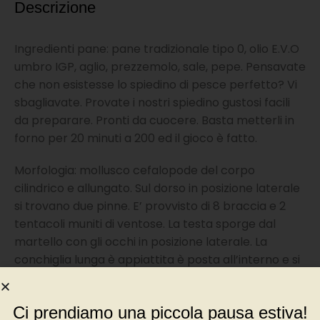
Descrizione
Ingredienti pane: pane tradizionale tipo 0, olio E.V.O
umbro IGP, aglio, prezzemolo, sale, pepe. Pensavate
che non esistesse lo spiedino di pesce perfetto? Vi
sbagliavate. Provate i nostri spiedino gustosi facili
da preparare. Pronti da cuocere. Basta metterli in
forno per 20 minuti a 200 ed il gioco è fatto.
Morfologia: mollusco cefalopode del corpo
cilindrico e allungato. Sul dorso in posizione laterale
si trovano due pinne. E’ provvisto di 8 braccia e 2
tentacoli muniti di ventose. La testa sporge dal
martello con gli occhi in posizione laterale. La
conchiglia lunga è appiattita è posta all’interno e si
chiama gladio. Colorazione rosso-violacea con
punti più scuri sul dorso.
Ci prendiamo una piccola pausa estiva!