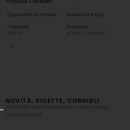
Prodotti correlati
Capesante Gratinate
Insalata di Polpo
Preparati
Preparati
6,50
€
8,00
€
-
80,00
€
I
P
8
NOVITÀ, RICETTE, CONSIGLI
Iscriviti alla nostra newsletter e ricevi consigli,
ricette e novità!